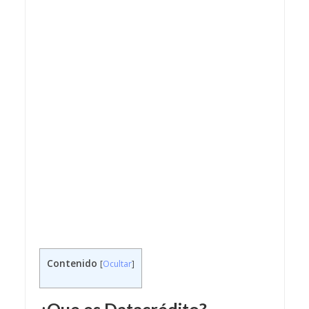
Contenido
[
Ocultar
]
¿Que es
Datacrédito
?