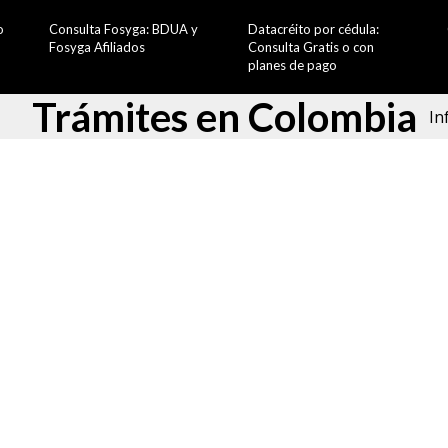
o
Consulta Fosyga: BDUA y
Datacréito por cédula:
Fosyga Afiliados
Consulta Gratis o con
planes de pago
Trámites en Colombia
In