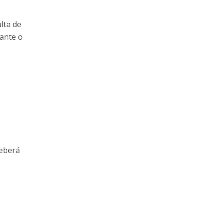
lta de
dante o
e
deberá