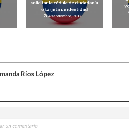
solicitar la cédula de ciudadanía
vo
o tarjeta de identidad
4 septiembre, 2017
Amanda Ríos López
car un comentario