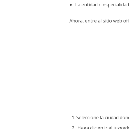
La entidad o especialida
Ahora, entre al sitio web of
Seleccione la ciudad don
Haga clic en ir al juzgad