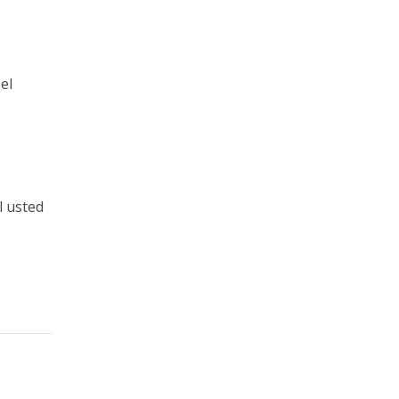
e
el
l usted