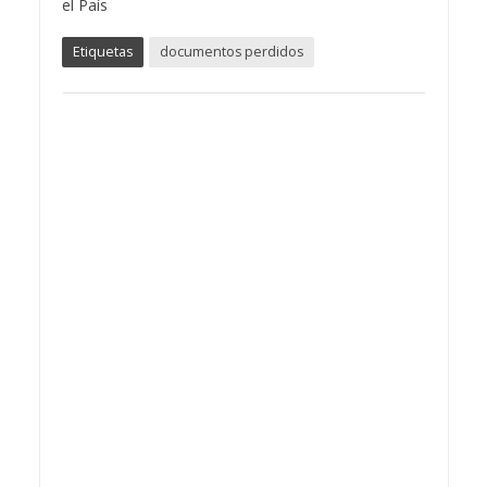
el País
Etiquetas
documentos perdidos