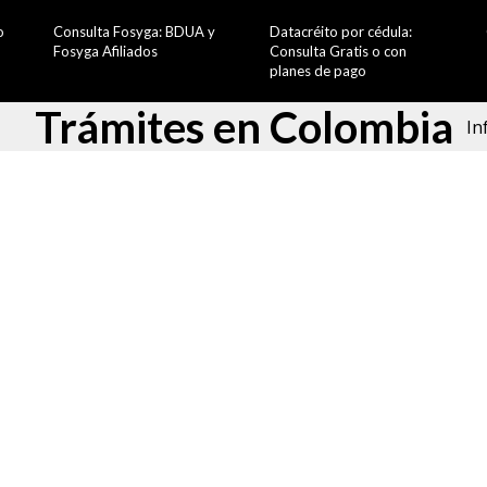
o
Consulta Fosyga: BDUA y
Datacréito por cédula:
Fosyga Afiliados
Consulta Gratis o con
planes de pago
Trámites en Colombia
In