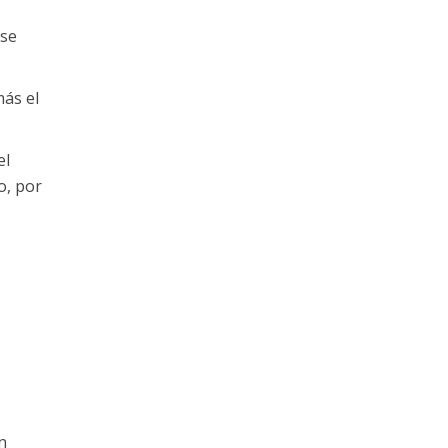
 se
más el
el
o, por
n