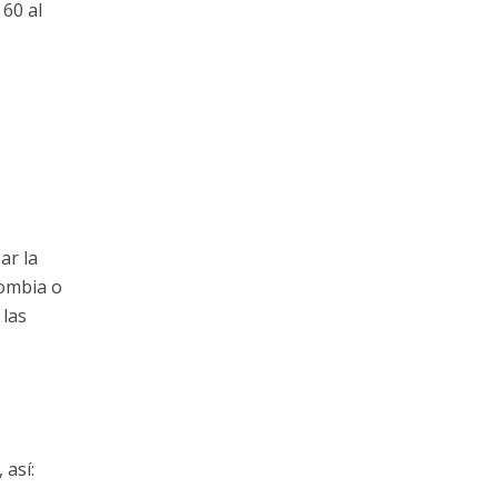
60 al
ar la
lombia o
 las
 así: