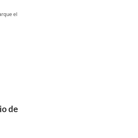
arque el
io de