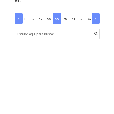
en...
1
…
57
58
59
60
61
…
67