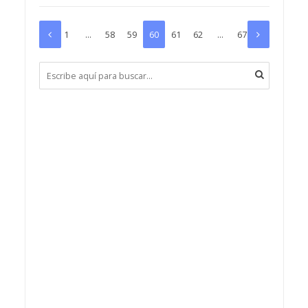
1
…
58
59
60
61
62
…
67