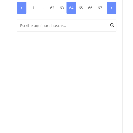
1
…
62
63
64
65
66
67