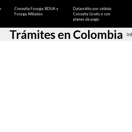
o
Consulta Fosyga: BDUA y
Datacréito por cédula:
Fosyga Afiliados
Consulta Gratis o con
planes de pago
Trámites en Colombia
In