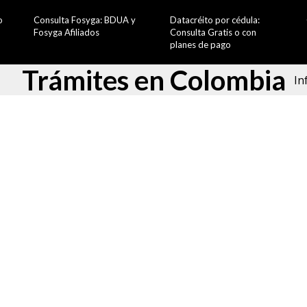
o
Consulta Fosyga: BDUA y
Datacréito por cédula:
Fosyga Afiliados
Consulta Gratis o con
planes de pago
Trámites en Colombia
In