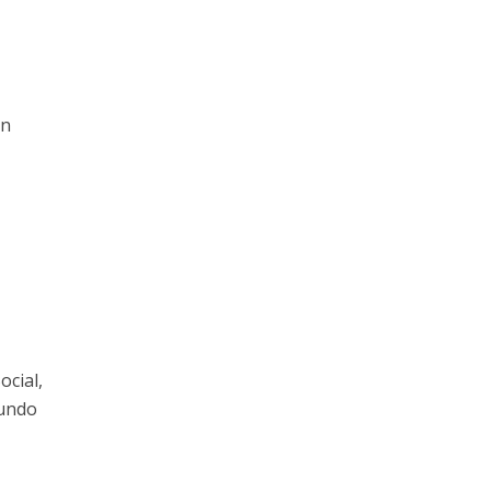
en
ocial,
gundo