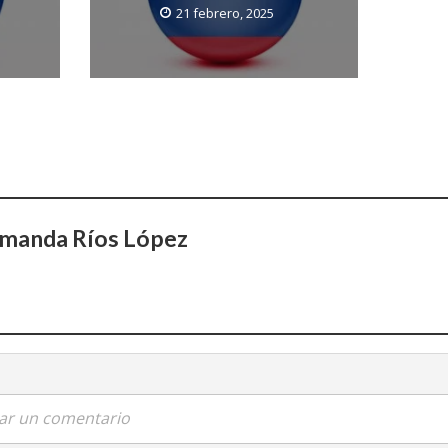
21 febrero, 2025
Amanda Ríos López
car un comentario