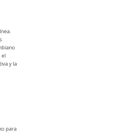
ínea.
s
ombiano
 el
iva y la
smo para