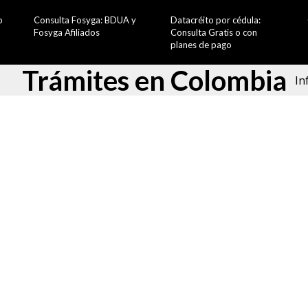
o
Consulta Fosyga: BDUA y
Datacréito por cédula:
Fosyga Afiliados
Consulta Gratis o con
planes de pago
Trámites en Colombia
In