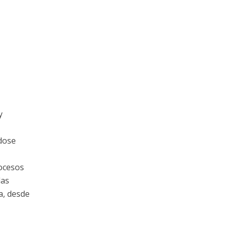
y
ndose
rocesos
las
a, desde