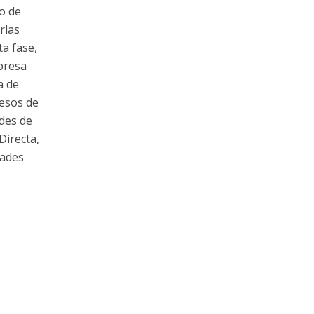
io de
rlas
a fase,
presa
a de
cesos de
des de
Directa,
dades