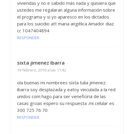
viviendas y no e sabido más nada y quisiera que
ustedes me regalaran alguna información sobre
el programa y si yo aparesco en los dictados
para los suicidio att maria angélica Amador diaz
cc 1047404894
RESPONDER
sixta jimenez ibarra
19 febrero, 2016 a las 11:42
ola buenas mi nombrees sixta tulia jimenez
ibarra soy desplazada y eatoy vinculada a la red
unidos com hago para ser veneficiria de las
casas grcias espero su respuesta .mi celular es
300 725 76 70
RESPONDER