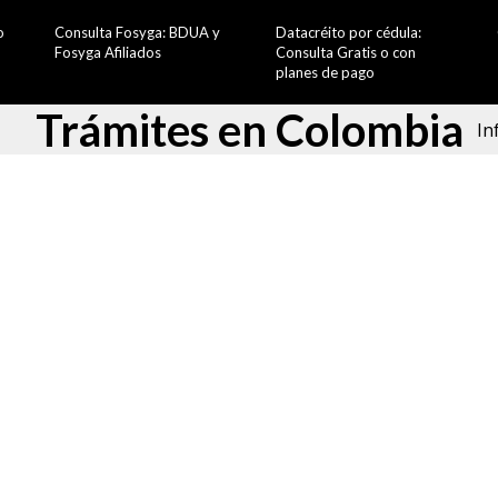
o
Consulta Fosyga: BDUA y
Datacréito por cédula:
Fosyga Afiliados
Consulta Gratis o con
planes de pago
Trámites en Colombia
In