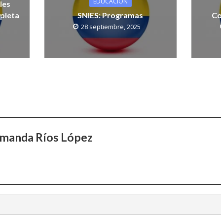
EDUCACIÓN
les
pleta
SNIES: Programas
Co
28 septiembre, 2025
Amanda Ríos López